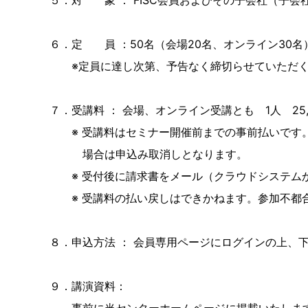
５．対 象 ： FISC会員およびその子会社（子会
６．定 員 ：50名（会場20名、オンライン30名
※定員に達し次第、予告なく締切らせていただく
７．受講料 ： 会場、オンライン受講とも 1人 25
※ 受講料はセミナー開催前までの事前払いです。
場合は申込み取消しとなります。
※ 受付後に請求書をメール（クラウドシステム
※ 受講料の払い戻しはできかねます。参加不都合
８．申込方法 ： 会員専用ページにログインの上、
９．講演資料：