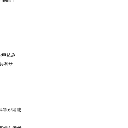
・動画」
お申込み
共有サー
料等が掲載