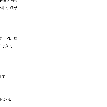
事情を備考
不明な点が
。PDF版
ドできま
付で
PDF版