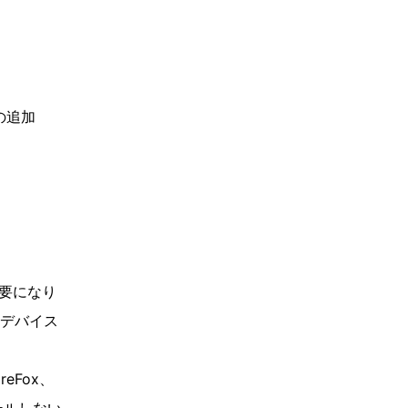
の追加
要になり
デバイス
eFox、