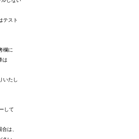
ールしない
はテスト
考欄に
降は
りいたし
ーして
場合は、