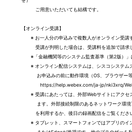
を）
ご用意いただいても結構です。
【オンライン受講】
※ お一人分の申込みで複数人がオンライン受講す
受講が判明した場合は、受講料を追加で請求
※「金融機関等のシステム監査基準（第2版）」
※ オンライン配信システムは、シスコシステムズ
お申込みの前に動作環境（OS、ブラウザー等）
https://help.webex.com/ja-jp/nki3xrq/Webe
※ 受講にあたっては、外部Webサイトにアクセ
ます。外部接続制限のあるネットワーク環境下で
を利用するか、後日の録画配信をご覧くださ
※ タブレット、スマートフォンではアプリのインスト