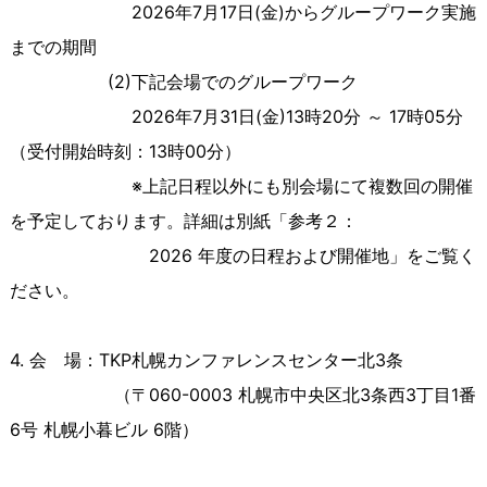
2026年7月17日(金)からグループワーク実施
までの期間
(2)下記会場でのグループワーク
2026年7月31日(金)13時20分 ～ 17時05分
（受付開始時刻：13時00分）
※上記日程以外にも別会場にて複数回の開催
を予定しております。詳細は別紙「参考２：
2026 年度の日程および
開催地」をご覧く
ださい。
4. 会 場：TKP札幌カンファレンスセンター北3条
（〒
060-0003
札幌市中央区北
3
条西
3
丁目
1
番
6
号 札幌小暮ビル
6
階）