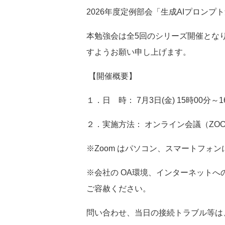
2026
年度定例部会「生成
AI
プロンプト
本勉強会は全
5
回のシリーズ開催とな
すようお願い申し上げます。
【開催概要】
１．日 時：
7
月
3
日
(
金
) 15
時
00
分～
1
２．
実施方法： オンライン会議（
ZO
※Zoom
はパソコン、スマートフォン
※
会社の
OA
環境、インターネットへ
ご容赦ください。
問い合わせ、当日の接続トラブル等は