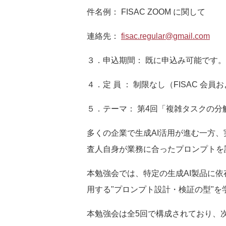
件名例：
FISAC ZOOM
に関して
連絡先：
fisac.regular@gmail.com
３
．申込期間： 既に申込み可能です
４．定 員 ： 制限なし（
FISAC
会員お
５．テーマ： 第
4
回「複雑タスクの分
多くの企業で生成
AI
活用が進む一方、
査人自身が業務に合ったプロンプトを
本勉強会では、特定の生成
AI
製品に依
用する
"
プロンプト設計・検証の型
"
を
本勉強会は全
5
回で構成されており、