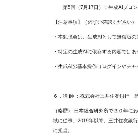
第
5
回（
7
月
17
日）：生成
AI
プロン
【注意事項】（必ずご確認ください）
・本勉強会は、生成
AI
として無償版の
・特定の生成
AI
に依存する内容ではあ
・生成
AI
の基本操作（ログインやチャ
６．講 師 ：株式会社三井住友銀行 
（略歴） 日本総合研究所で３０年に
域に従事。
2019
年以降、三井住友銀行
に担当。