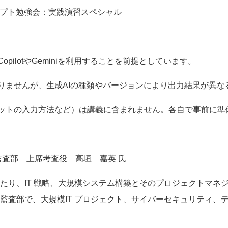
プト勉強会：実践演習スペシャル
Copilot
や
Gemini
を利用することを前提としています。
りませんが、生成
AI
の種類やバージョンにより出力結果が異な
ットの入力方法など）は講義に含まれません。各自で事前に準
監査部 上席考査役 高垣 嘉英 氏
わたり、
IT
戦略、大規模システム構築とそのプロジェクトマネ
監査部で、大規模
IT
プロジェクト、サイバーセキュリティ、