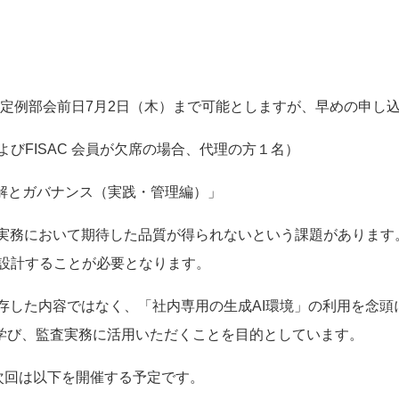
。定例部会前日
7
月
2
日（木）まで可能としますが、早めの申し
よび
FISAC
会員が欠席の場合、代理の方１名）
解とガバナンス（実践・管理編）」
実務において期待した品質が得られないという課題があります
設計することが必要となります。
存した内容ではなく、「社内専用の生成
AI
環境」の利用を念頭
学び、監査実務に活用いただくことを目的としています。
次回は以下を開催する予定です。