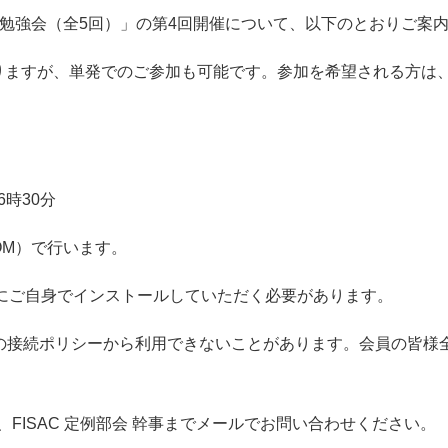
勉強会（全
5
回）」の第
4
回開催について、以下のとおりご案
りますが、単発でのご参加も可能です。参加を希望される方は
6
時
30
分
OM
）で行います。
にご自身でインストールしていただく必要があります。
の接続ポリシーから利用できないことがあります。会員の皆様
、
FISAC
定例部会 幹事までメールでお問い合わせください。