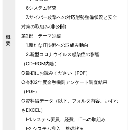
6
システム監査
7.
サイバー攻撃への対応態勢整備状況と安全
対策の取組み
(
非公開
)
第
2
部 テーマ別編
概
要
1.
新たな
IT
技術への取組み動向
2.
新型コロナウイルス感染症の影響
（
CD-ROM
内容）
○最初にお読みください（
PDF
）
○令和
2
年度金融機関アンケート調査結果
（
PDF
）
○資料編データ（以下、フォルダ内容。いずれ
も
EXCEL
）
I-1.
システム要員、経費、
IT
への取組み
I-2.
システム導入、整備状況