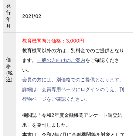
発
行
2021/02
年
月
教育機関向け価格：3,000円
教育機関以外の方は、別料金でのご提供となり
価
ます。
一般の方向けのご案内
をご確認くださ
格
い。
(税
込)
会員の方には、別価格でのご提供となります。
詳細は、会員専用ページにログインのうえ、刊
行物ページをご確認ください。
機関誌「令和
2
年度金融機関アンケート調査結
果」を発刊しました。
本書は、令和
2
年
7
月に金融機関等を対象として