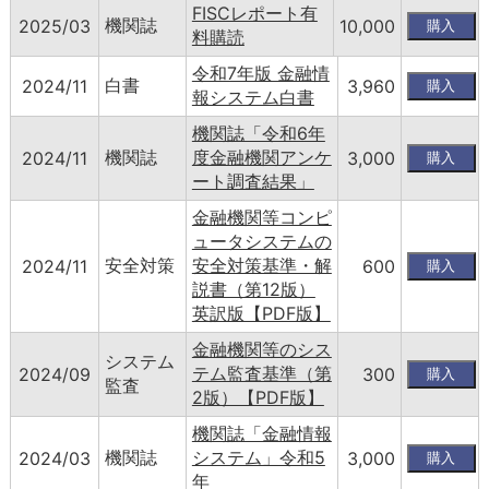
FISCレポート有
機関誌
2025/03
10,000
料購読
令和7年版 金融情
白書
2024/11
3,960
報システム白書
機関誌「令和6年
機関誌
度金融機関アンケ
2024/11
3,000
ート調査結果」
金融機関等コンピ
ュータシステムの
安全対策
安全対策基準・解
2024/11
600
説書（第12版）
英訳版【PDF版】
金融機関等のシス
システム
テム監査基準（第
2024/09
300
監査
2版）【PDF版】
機関誌「金融情報
機関誌
システム」令和5
2024/03
3,000
年