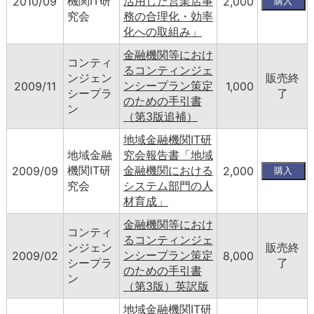
機関IT研
活用した営業店事
2010/09
2,000
究会
務の合理化・効率
化への取組み」
金融機関等におけ
コンティ
るコンティンジェ
ンジェン
販売終
ンシープラン策定
2009/11
1,000
シープラ
了
のための手引書
ン
（第3版追補）
地域金融機関IT研
地域金融
究会報告書「地域
機関IT研
金融機関における
2009/09
2,000
究会
システム部門の人
材育成」
金融機関等におけ
コンティ
るコンティンジェ
ンジェン
販売終
ンシープラン策定
2009/02
8,000
シープラ
了
のための手引書
ン
（第3版）英訳版
地域金融機関IT研