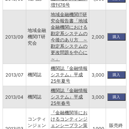
増刊76号
地域金融機関IT研
究会報告書「地域
金融機関における
地域金融
勘定系システムの
機関IT研
2013/09
2,000
今後のあり方 ～
究会
勘定系システムの
更改問題を中心に
～」
機関誌『金融情報
機関誌
システム』平成
2013/07
3,000
25年夏号
機関誌『金融情報
機関誌
システム』平成
2013/04
3,000
25年春号
『金融機関等にお
コンティ
けるコンティンジ
ンジェン
ェンシープラン策
販売終
2013/03
1,000