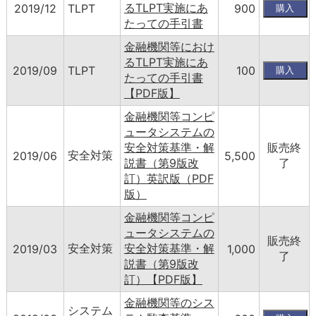
るTLPT実施にあ
2019/12
TLPT
900
たっての手引書
金融機関等におけ
るTLPT実施にあ
2019/09
TLPT
100
たっての手引書
【PDF版】
金融機関等コンピ
ュータシステムの
安全対策基準・解
販売終
安全対策
2019/06
5,500
説書（第9版改
了
訂）英訳版（PDF
版）
金融機関等コンピ
ュータシステムの
販売終
安全対策
安全対策基準・解
2019/03
1,000
了
説書（第9版改
訂）【PDF版】
金融機関等のシス
システム