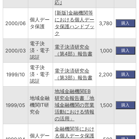
応｣
[新版]金融機関等
個人デー
における個人デー
2000/06
3,780
タ保護
タ保護ハンドブッ
ク
電子決
電子決済研究会
済・電子
2000/03
1,000
（第4部）報告書
認証
電子決
電子決済研究会
済・電子
1999/10
2,200
（第3部）報告書
認証
地域金融機関EB
地域金融
研究会報告書「地
機関IT研
域金融機関の営業
1999/05
1,500
究会
活動における情報
の活用」
金融機関等におけ
個人デー
る個人データ保護