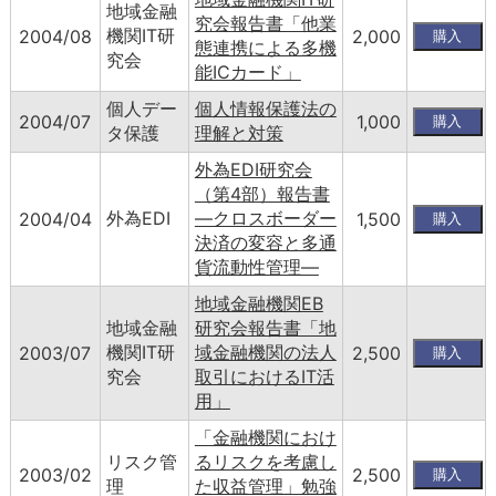
地域金融
究会報告書「他業
機関IT研
2004/08
2,000
態連携による多機
究会
能ICカード」
個人デー
個人情報保護法の
2004/07
1,000
タ保護
理解と対策
外為EDI研究会
（第4部）報告書
外為EDI
―クロスボーダー
2004/04
1,500
決済の変容と多通
貨流動性管理―
地域金融機関EB
地域金融
研究会報告書「地
機関IT研
域金融機関の法人
2003/07
2,500
究会
取引におけるIT活
用」
「金融機関におけ
リスク管
るリスクを考慮し
2003/02
2,500
理
た収益管理」勉強