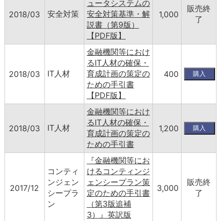
ュータシステムの
販売終
安全対策
安全対策基準・解
2018/03
1,000
了
説書（第9版）
【PDF版】
金融機関等におけ
るIT人材の確保・
IT人材
育成計画の策定の
2018/03
400
ための手引書
【PDF版】
金融機関等におけ
るIT人材の確保・
IT人材
2018/03
1,200
育成計画の策定の
ための手引書
『金融機関等にお
コンティ
けるコンティンジ
ンジェン
ェンシープラン策
販売終
2017/12
3,000
シープラ
定のための手引書
了
ン
（第3版追補
3）』英訳版