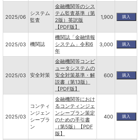
金融機関等のシス
システム
テム監査基準（第
2025/06
1,900
監査
2版）英訳版
【PDF版】
機関誌「金融情報
機関誌
システム」令和6
2025/03
3,000
年
金融機関等コンピ
ュータシステムの
安全対策
安全対策基準・解
2025/03
600
説書（第13版）
【PDF版】
金融機関等におけ
コンティ
るコンティンジェ
ンジェン
ンシープラン策定
2025/03
400
シープラ
のための手引書
ン
（第5版）【PDF
版】