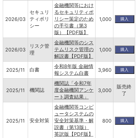
金融機関等におけ
セキュリ
るセキュリティポ
ティポリ
リシー策定のため
2026/03
1,000
シー
の手引書（第3
版）【PDF版】
金融機関等のシス
リスク管
テムリスク管理の
2026/03
1,000
理
解説書【PDF版】
令和8年版 金融情
白書
2025/11
3,960
報システム白書
機関誌「令和7年
販売終
機関誌
度金融機関アンケ
2025/11
3,000
了
ート調査結果」
金融機関等コンピ
ュータシステムの
安全対策
安全対策基準・解
2025/11
800
説書（第13版）
英訳版【PDF版】