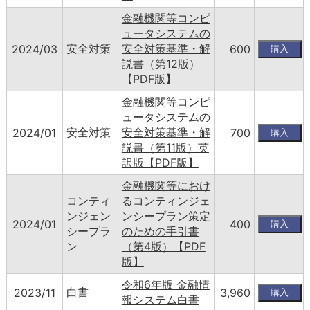
金融機関等コンピ
ュータシステムの
安全対策
安全対策基準・解
2024/03
600
説書（第12版）
【PDF版】
金融機関等コンピ
ュータシステムの
安全対策
安全対策基準・解
2024/01
700
説書（第11版）英
訳版【PDF版】
金融機関等におけ
コンティ
るコンティンジェ
ンジェン
ンシープラン策定
2024/01
400
シープラ
のための手引書
ン
（第4版）【PDF
版】
令和6年版 金融情
白書
2023/11
3,960
報システム白書