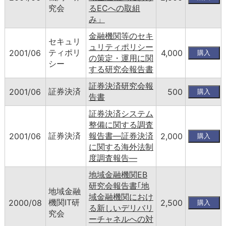
究会
るECへの取組
み」
金融機関等のセキ
セキュリ
ュリティポリシー
ティポリ
2001/06
4,000
の策定・運用に関
シー
する研究会報告書
証券決済研究会報
証券決済
2001/06
500
告書
証券決済システム
整備に関する調査
証券決済
報告書―証券決済
2001/06
2,000
に関する海外法制
度調査報告―
地域金融機関EB
研究会報告書｢地
地域金融
域金融機関におけ
機関IT研
2000/08
2,500
る新しいデリバリ
究会
ーチャネルへの対