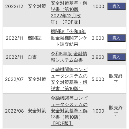
安全対策基準・解
安全対策
2022/12
1,000
説書（第10版
2022年12月改
訂）【PDF版】
機関誌「令和4年
機関誌
度金融機関アンケ
2022/11
3,000
ート調査結果」
令和5年版 金融情
白書
2022/11
3,960
報システム白書
金融機関等コンピ
ュータシステムの
販売終
安全対策
2022/07
5,000
安全対策基準・解
了
説書（第10版）
金融機関等コンピ
ュータシステムの
販売終
安全対策
安全対策基準・解
2022/08
1,000
了
説書（第10版）
【PDF版】