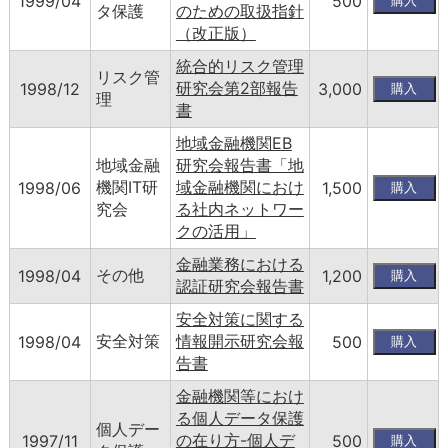
1999/04
500
タ保護
のための取扱指針
（改正版）
統合的リスク管理
リスク管
研究会第2部報告
1998/12
3,000
理
書
地域金融機関EB
地域金融
研究会報告書「地
機関IT研
域金融機関におけ
1998/06
1,500
究会
る社内ネットワー
クの活用」
金融業務における
その他
1998/04
1,200
認証研究会報告書
安全対策に関する
安全対策
情報開示研究会報
1998/04
500
告書
金融機関等におけ
る個人データ保護
個人デー
の在り方-個人デ
1997/11
500