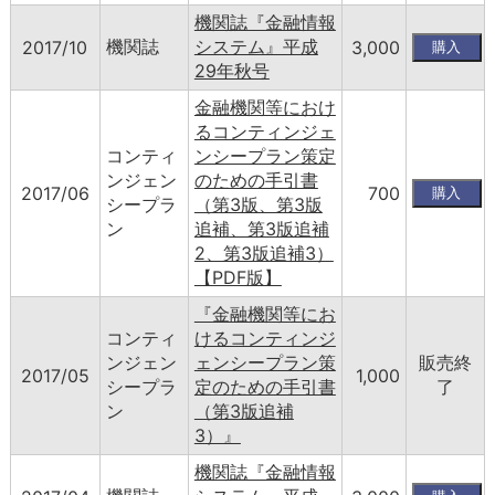
機関誌『金融情報
機関誌
システム』平成
2017/10
3,000
29年秋号
金融機関等におけ
るコンティンジェ
コンティ
ンシープラン策定
ンジェン
のための手引書
2017/06
700
シープラ
（第3版、第3版
ン
追補、第3版追補
2、第3版追補3）
【PDF版】
『金融機関等にお
コンティ
けるコンティンジ
ンジェン
ェンシープラン策
販売終
2017/05
1,000
シープラ
定のための手引書
了
ン
（第3版追補
3）』
機関誌『金融情報