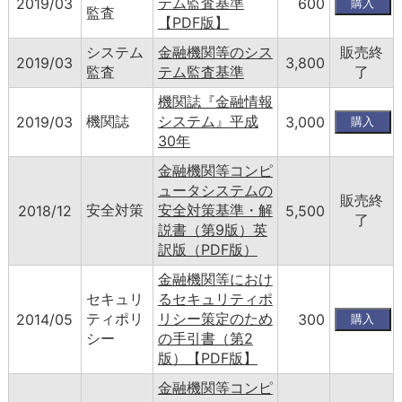
テム監査基準
2019/03
600
監査
【PDF版】
システム
金融機関等のシス
販売終
2019/03
3,800
監査
テム監査基準
了
機関誌『金融情報
機関誌
システム』平成
2019/03
3,000
30年
金融機関等コンピ
ュータシステムの
販売終
安全対策
安全対策基準・解
2018/12
5,500
了
説書（第9版）英
訳版（PDF版）
金融機関等におけ
セキュリ
るセキュリティポ
ティポリ
リシー策定のため
2014/05
300
シー
の手引書（第2
版）【PDF版】
金融機関等コンピ