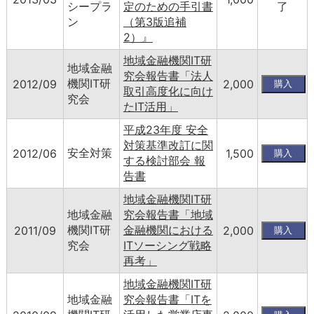
シープラ
定のための手引書
了
ン
（第3版追補
2）』
地域金融機関IT研
地域金融
究会報告書「法人
機関IT研
2012/09
2,000
取引高度化に向け
究会
たIT活用」
平成23年度 安全
対策基準改訂に関
安全対策
2012/06
1,500
する検討部会 報
告書
地域金融機関IT研
地域金融
究会報告書「地域
機関IT研
金融機関における
2011/09
2,000
究会
ITソーシング戦略
再考」
地域金融機関IT研
地域金融
究会報告書「ITを