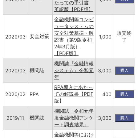
たっての手引書
英訳版【PDF版】
金融機関等コンピ
ュータシステムの
安全対策基準・解
販売終
安全対策
2020/03
1,000
説書（第9版令和
了
2年3月版）
【PDF版】
機関誌『金融情報
機関誌
システム』令和元
2020/03
3,000
年
RPA導入にあたっ
ての解説書【PDF
2020/02
RPA
400
版】
機関誌「令和元年
機関誌
度金融機関アンケ
2019/11
3,000
ート調査結果」
金融機関等におけ