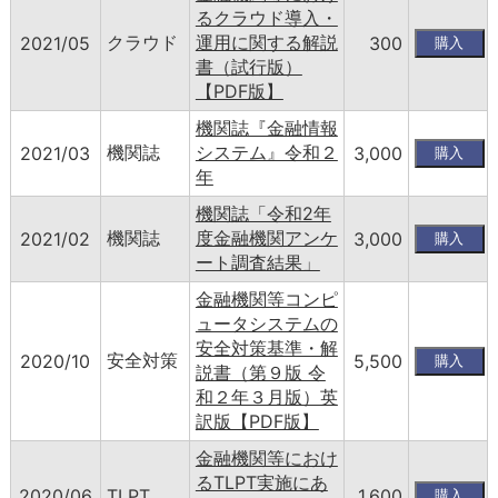
るクラウド導入・
クラウド
運用に関する解説
2021/05
300
書（試行版）
【PDF版】
機関誌『金融情報
機関誌
システム』令和２
2021/03
3,000
年
機関誌「令和2年
機関誌
度金融機関アンケ
2021/02
3,000
ート調査結果」
金融機関等コンピ
ュータシステムの
安全対策基準・解
安全対策
2020/10
5,500
説書（第９版 令
和２年３月版）英
訳版【PDF版】
金融機関等におけ
るTLPT実施にあ
2020/06
TLPT
1,600