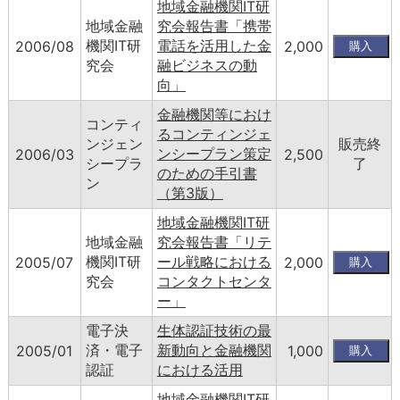
地域金融機関IT研
地域金融
究会報告書「携帯
機関IT研
電話を活用した金
2006/08
2,000
究会
融ビジネスの動
向」
金融機関等におけ
コンティ
るコンティンジェ
ンジェン
販売終
ンシープラン策定
2006/03
2,500
シープラ
了
のための手引書
ン
（第3版）
地域金融機関IT研
地域金融
究会報告書「リテ
機関IT研
ール戦略における
2005/07
2,000
究会
コンタクトセンタ
ー」
電子決
生体認証技術の最
済・電子
新動向と金融機関
2005/01
1,000
認証
における活用
地域金融機関IT研