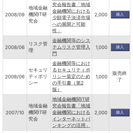
究会報告書「地域
地域金融
金融機関における
機関IT研
2008/09
2,000
少額電子決済市場
究会
への展開と可能
性」
金融機関等のシス
リスク管
テムリスク管理入
2008/06
1,000
理
門
金融機関等におけ
セキュリ
るセキュリティポ
販売終
ティポリ
リシー策定のため
2008/06
1,000
了
シー
の手引書（第2
版）
地域金融機関IT研
地域金融
究会報告書「地域
機関IT研
金融機関における
2007/10
2,000
究会
インターネットバ
ンキングの活用」