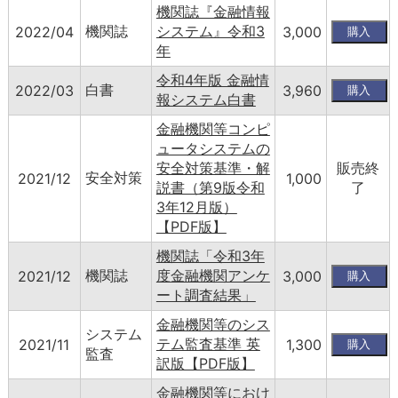
機関誌『金融情報
機関誌
システム』令和3
2022/04
3,000
年
令和4年版 金融情
白書
2022/03
3,960
報システム白書
金融機関等コンピ
ュータシステムの
安全対策基準・解
販売終
安全対策
2021/12
1,000
説書（第9版令和
了
3年12月版）
【PDF版】
機関誌「令和3年
機関誌
度金融機関アンケ
2021/12
3,000
ート調査結果」
金融機関等のシス
システム
テム監査基準 英
2021/11
1,300
監査
訳版【PDF版】
金融機関等におけ