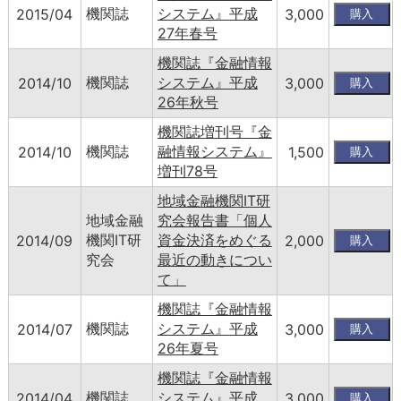
機関誌
システム』平成
2015/04
3,000
27年春号
機関誌『金融情報
機関誌
システム』平成
2014/10
3,000
26年秋号
機関誌増刊号『金
機関誌
融情報システム』
2014/10
1,500
増刊78号
地域金融機関IT研
地域金融
究会報告書「個人
機関IT研
資金決済をめぐる
2014/09
2,000
究会
最近の動きについ
て」
機関誌『金融情報
機関誌
システム』平成
2014/07
3,000
26年夏号
機関誌『金融情報
機関誌
システム』平成
2014/04
3,000