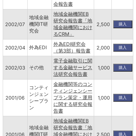
会報告書
地域金融機関EB
地域金融
研究会報告書「地
機関IT研
2002/07
2,500
域金融機関におけ
究会
るCRM」
外為EDI研究会
外為EDI
2002/04
2,000
（第3部）報告書
電子金融取引に関
その他
する金融サービス
2002/03
1,000
法研究会報告書
金融機関等のコン
コンティ
ティンジェンシー
ンジェン
プラン策定・運用
2001/06
1,000
シープラ
に関する研究会報
ン
告書
地域金融機関EB
地域金融
研究会報告書「地
機関IT研
域金融機関におけ
2001/06
2,500