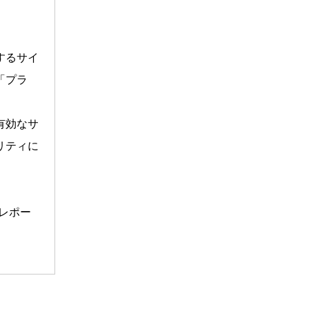
するサイ
「プラ
有効なサ
リティに
のレポー