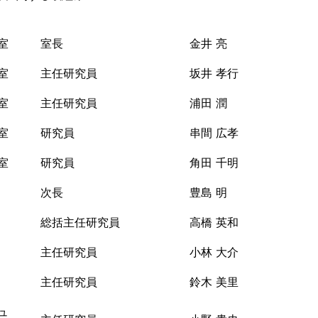
室
室長
金井 亮
室
主任研究員
坂井 孝行
室
主任研究員
浦田 潤
室
研究員
串間 広孝
室
研究員
角田 千明
次長
豊島 明
総括主任研究員
高橋 英和
主任研究員
小林 大介
主任研究員
鈴木 美里
ュ