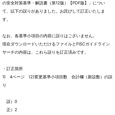
の安全対策基準・解説書（第
12
版）【
PDF
版】」につい
て、以下の誤りがありました。お詫びして訂正いたしま
す。
なお、各基準小項目の内容に誤りはございません。
現在ダウンロードいただけるファイルと
FISC
ガイドライン
サーチの内容は、これら誤りを訂正済みです。
・訂正箇所
1)
4
ページ
(2)
変更基準小項目数 合計欄（新設数）の誤
り
誤）
0
正）
2