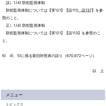
誤）
1.(4)
防犯監視体制
防犯監視体制については【実
121
】【設
113
、設
137
】を参
照のこと。
正）
1.(4)
防犯監視体制
防犯監視体制については【実
121
】【設
113
】を参照のこ
と。
6)
4)
、
5)
に係る新旧対照表の誤り（
670,672
ページ）
以 上
メニュー
トピックス