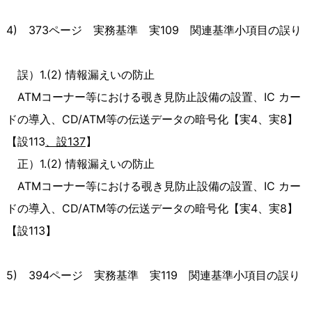
4)
373
ページ 実務基準 実
109
関連基準小項目の誤り
誤）
1.(2)
情報漏えいの防止
ATMコーナー等における覗き見防止設備の設置、
IC
カー
ドの導入、
CD/ATM
等の伝送データの暗号化【実
4
、実
8
】
【設
113
、設
137
】
正）
1.(2)
情報漏えいの防止
ATMコーナー等における覗き見防止設備の設置、
IC
カー
ドの導入、
CD/ATM
等の伝送データの暗号化【実
4
、実
8
】
【設
113
】
5)
394
ページ 実務基準 実
119
関連基準小項目の誤り