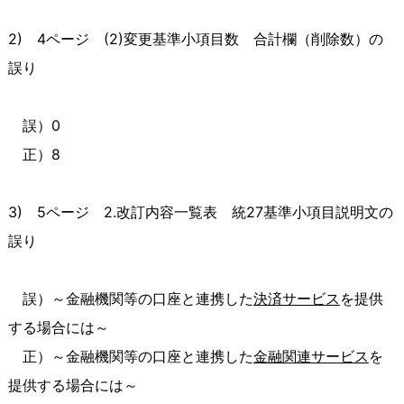
2)
4
ページ
(2)
変更基準小項目数 合計欄（削除数）の
誤り
誤）
0
正）
8
3)
5
ページ
2.
改訂内容一覧表 統
27
基準小項目説明文の
誤り
誤）～金融機関等の口座と連携した
決済サービス
を提供
する場合には～
正）～金融機関等の口座と連携した
金融関連サービス
を
提供する場合には～